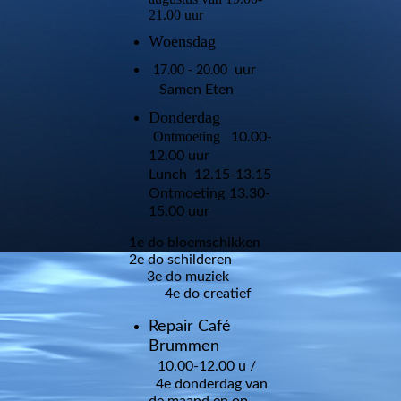
21.00 uur
Woensdag
uur
17.00 - 20.00
Samen Eten
Donderdag
Ontmoeting
10.00-
12.00 uur
Lunch
12.15-13.15
Ontmoeting
13.30-
15.00 uur
1e do bloemschikken
2e do schilderen
3e do muziek
4e do creatief
Repair Café
Brummen
10.00-12.00 u /
4e donderdag van