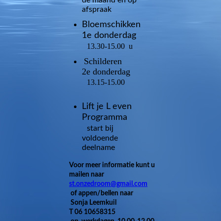
de maand en op
afspraak
Bloemschikken
1e donderdag
13.30-15.00 u
Schilderen
2e donderdag
13.15-15.00
Lift je L
even
Programma
start bij
voldoende
deelname
Voor meer informatie kunt u
mailen naar
st.onzedroom@gmail.com
of appen/bellen naar
Sonja Leemkuil
T 06 10658315