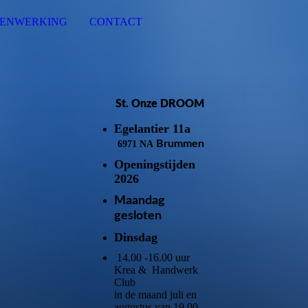
MENWERKING
CONTACT
St. Onze DROOM
Egelantier 11a
Brummen
6971 NA
Openingstijden
2026
Maandag
gesloten
Dinsdag
14.00 -16.00 uur
Krea & Handwerk
Club
in de maand juli en
augustus van 19.00-